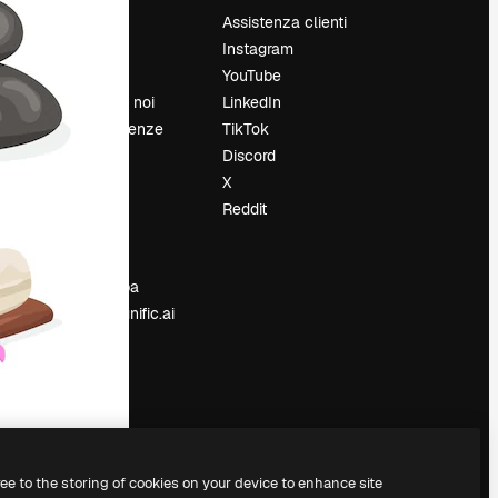
Prezzi
Assistenza clienti
Chi siamo
Instagram
Recensioni
YouTube
Lavora con noi
LinkedIn
Cerca tendenze
TikTok
Blog
Discord
Eventi
X
Slidesgo
Reddit
e
Vendi i tuoi
contenuti
Sala stampa
Cerchi magnific.ai
ree to the storing of cookies on your device to enhance site