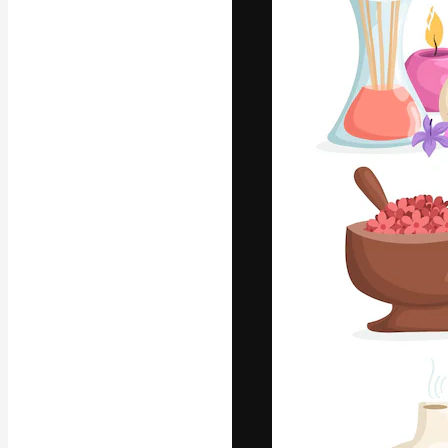
La piattaforma c
migliori lavori. 
creativi, impres
Italiano
Copyright © 2010