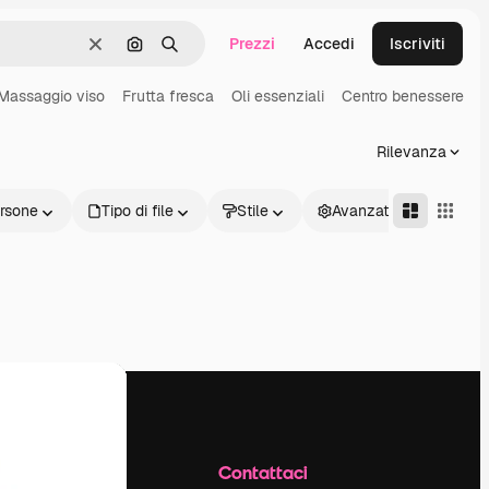
Prezzi
Accedi
Iscriviti
Cancella
Cerca per immagine
Ricerca
Massaggio viso
Frutta fresca
Oli essenziali
Centro benessere
Rilevanza
rsone
Tipo di file
Stile
Avanzate
Azienda
Contattaci