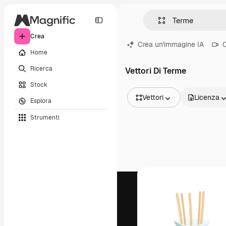
Crea
Crea un'immagine IA
C
Home
Ricerca
Vettori Di Terme
Stock
Vettori
Licenza
Esplora
Tutte le immagini
Strumenti
Vettori
Illustrazioni
Foto
PSD
Modelli
Mockup
Video
Clip video
Motion graphic
Modelli di video
Icone
Modelli 3D
Font