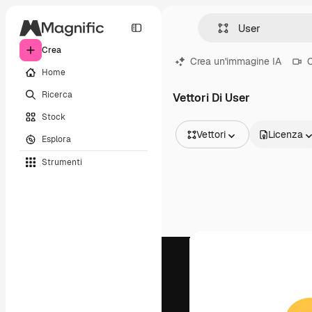
Crea
Crea un'immagine IA
C
Home
Ricerca
Vettori Di User
Stock
Vettori
Licenza
Esplora
Tutte le immagini
Strumenti
Vettori
Illustrazioni
Foto
PSD
Modelli
Mockup
Video
Clip video
Motion graphic
Modelli di video
Icone
Modelli 3D
Font