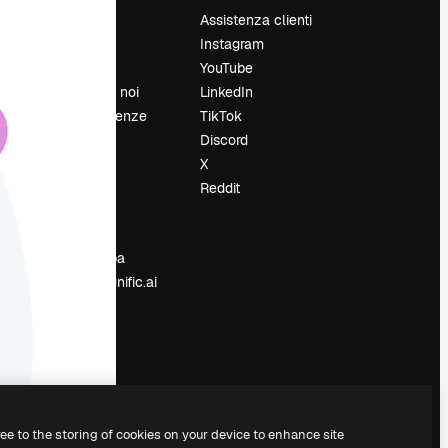
Prezzi
Assistenza clienti
Chi siamo
Instagram
Recensioni
YouTube
Lavora con noi
LinkedIn
Cerca tendenze
TikTok
Blog
Discord
Eventi
X
Slidesgo
Reddit
e
Vendi i tuoi
contenuti
Sala stampa
Cerchi magnific.ai
ree to the storing of cookies on your device to enhance site