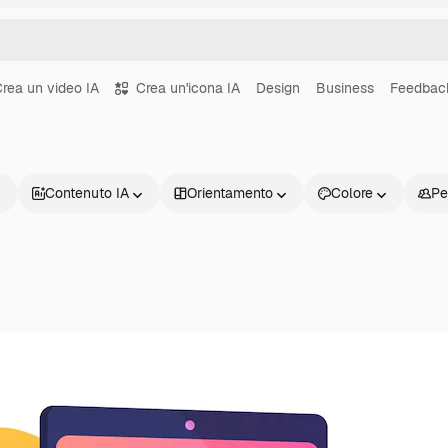
rea un video IA
Crea un'icona IA
Design
Business
Feedbac
Contenuto IA
Orientamento
Colore
Pe
Prodotti
Inizia