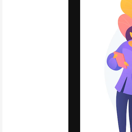
La piattaforma c
migliori lavori. 
creativi, impres
Italiano
Copyright © 2010