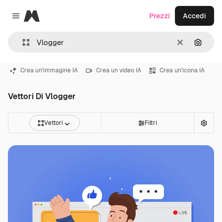
Magnific
Prezzi
Accedi
Close menu
Cancella
Cerca 
Crea un'immagine IA
Crea un video IA
Crea un'icona IA
Vettori Di Vlogger
Vettori
Filtri