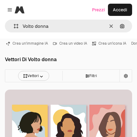
Magnific
Prezzi
Accedi
Close menu
Cancella
Cerca 
Crea un'immagine IA
Crea un video IA
Crea un'icona IA
Don
Vettori Di Volto donna
Vettori
Filtri