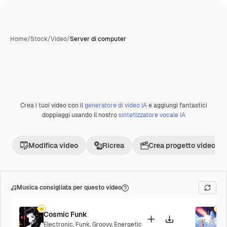
Home
/
Stock
/
Video
/
Server di computer
Crea i tuoi video con il
generatore di video IA
e aggiungi fantastici
Premium
doppiaggi usando il nostro
sintetizzatore vocale IA
Modifica video
Ricrea
Crea progetto video
Musica consigliata per questo video
Cosmic Funk
F
Electronic
,
Funk
,
Groovy
,
Energetic
P