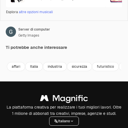
Esplora
altre opzioni musicali
Server di computer
Getty Images
Ti potrebbe anche interessare
Premium
Premium
Premium
Premium
Generato da
affari
Italia
industria
sicurezza
futuristico
te
La piattaforma creativa per realizzare i tuoi migliori lavori. Oltre
1 milione di abbonati tra creativi, imprese, agenzie e studi.
Italiano