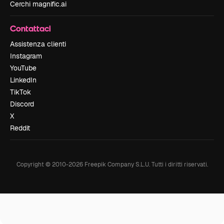
Cerchi magnific.ai
Contattaci
Assistenza clienti
Instagram
YouTube
LinkedIn
TikTok
Discord
X
Reddit
Copyright © 2010-
2026
Freepik Company S.L.U.
Tutti i diritti riservati
.