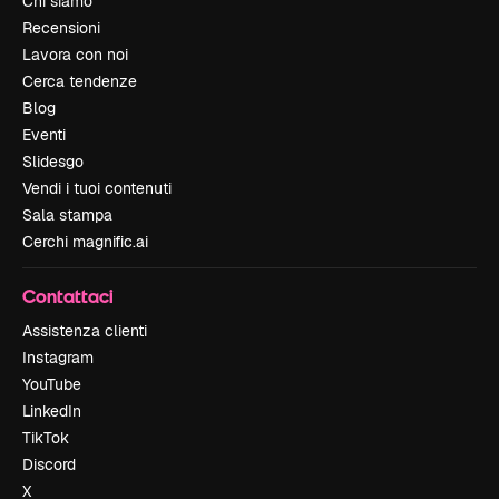
Chi siamo
Recensioni
Lavora con noi
Cerca tendenze
Blog
Eventi
Slidesgo
Vendi i tuoi contenuti
Sala stampa
Cerchi magnific.ai
Contattaci
Assistenza clienti
Instagram
YouTube
LinkedIn
TikTok
Discord
X