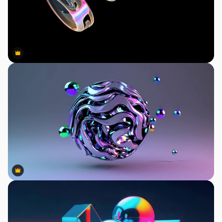
Premium
Premium
Premium
Premium