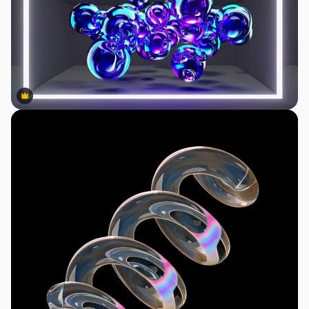
Premium
Premium