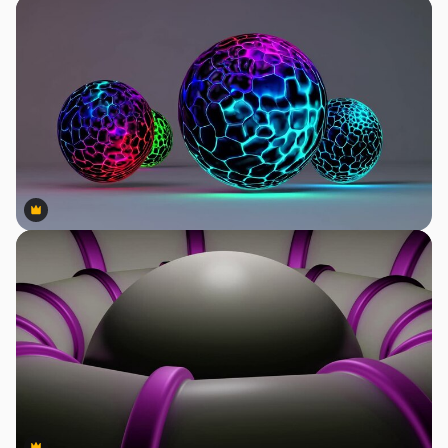
Premium
Premium