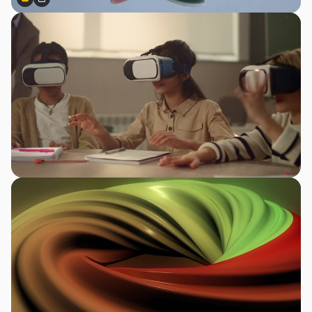
Premium
Premium
Generato dall'IA