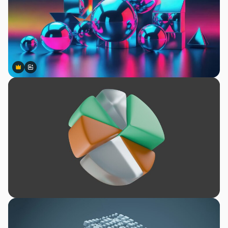
Premium
Premium
Generato dall'IA