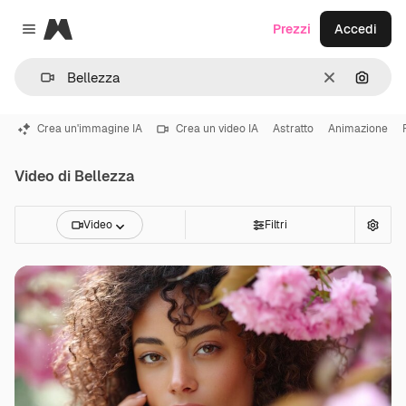
Magnific
Prezzi
Accedi
Close menu
Cancella
Cerca 
Crea un'immagine IA
Crea un video IA
Astratto
Animazione
Video di Bellezza
Video
Filtri