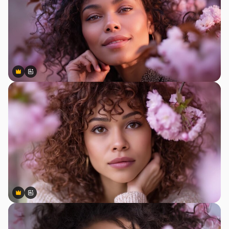
Premium
Premium
Generato dall'IA
Premium
Premium
Generato dall'IA