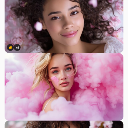
Premium
Premium
Generato dall'IA