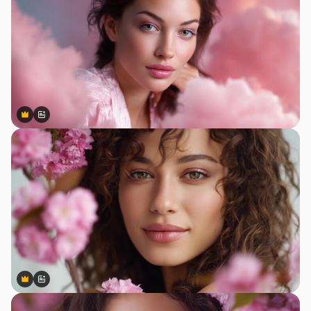
Premium
Premium
Generato dall'IA
Premium
Premium
Generato dall'IA