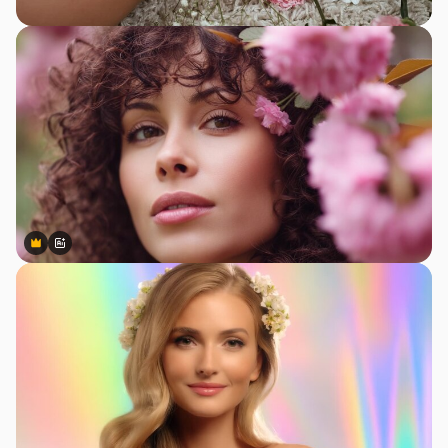
Premium
Premium
Generato dall'IA