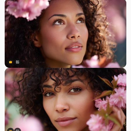
Premium
Premium
Generato dall'IA