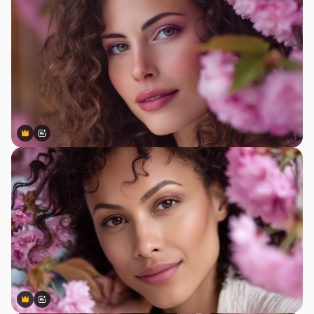
Premium
Premium
Generato dall'IA
Premium
Premium
Generato dall'IA