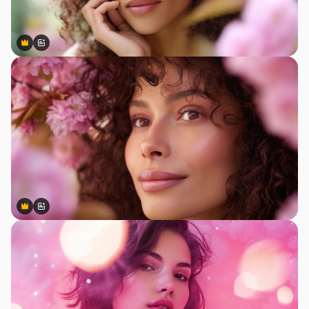
Premium
Premium
Generato dall'IA
Premium
Premium
Generato dall'IA