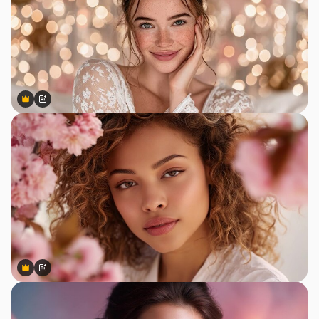
Premium
Premium
Generato dall'IA
Premium
Premium
Generato dall'IA