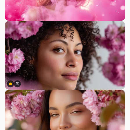
Premium
Premium
Generato dall'IA