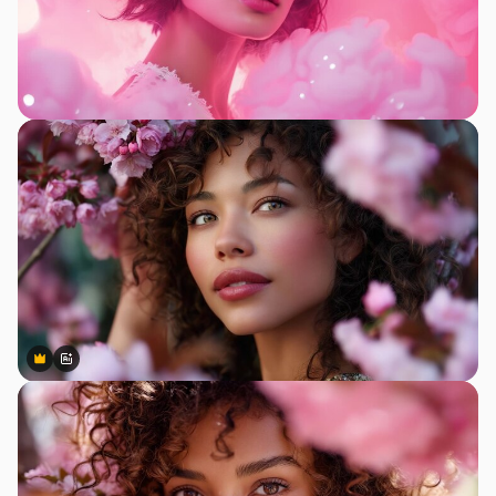
Premium
Premium
Generato dall'IA