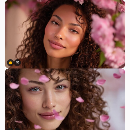
Premium
Premium
Generato dall'IA