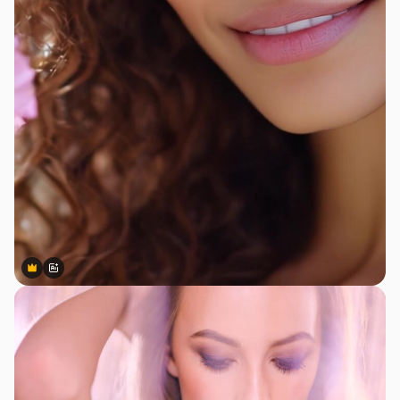
Premium
Premium
Generato dall'IA