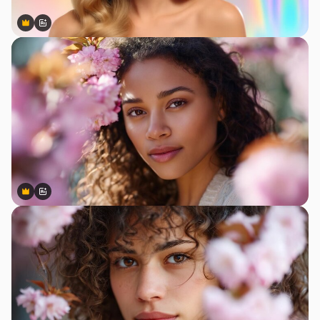
Premium
Premium
Generato dall'IA
Premium
Premium
Generato dall'IA