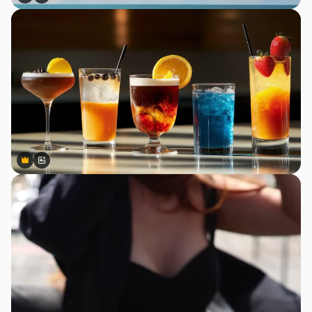
Premium
Premium
Generato dall'IA