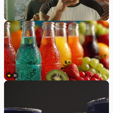
Premium
Premium
Generato dall'IA