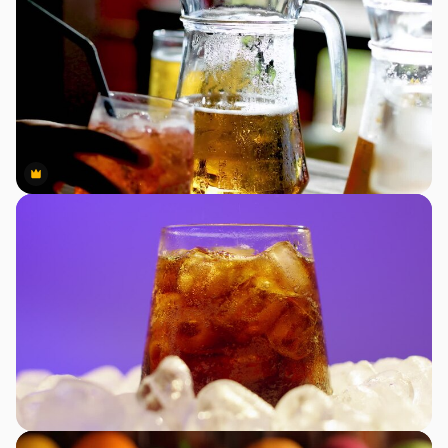
Premium
Premium