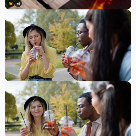
Premium
Premium
Generato dall'IA