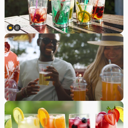
Premium
Premium
Generato dall'IA