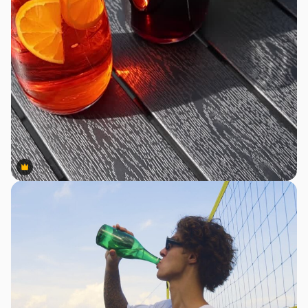
Premium
Premium