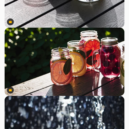
Premium
Premium
Premium
Premium