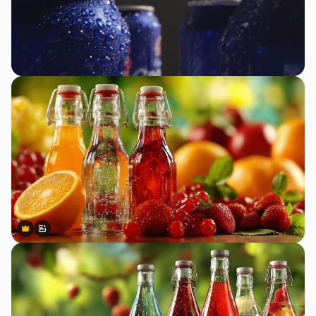
Premium
Premium
Generato dall'IA