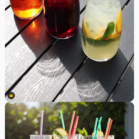
Premium
Premium