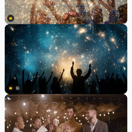
Premium
Premium
Premium
Premium
Generato dall'IA