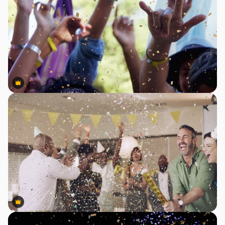
Premium
Premium
Premium
Premium