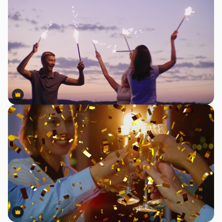
Premium
Premium
Premium
Premium