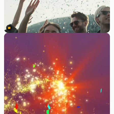
Premium
Premium