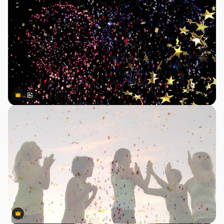
Premium
Premium
Generato dall'IA
Premium
Premium