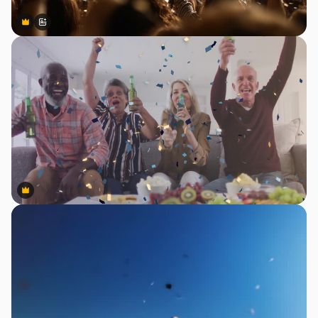
Premium
Premium
Generato dall'IA
Premium
Premium