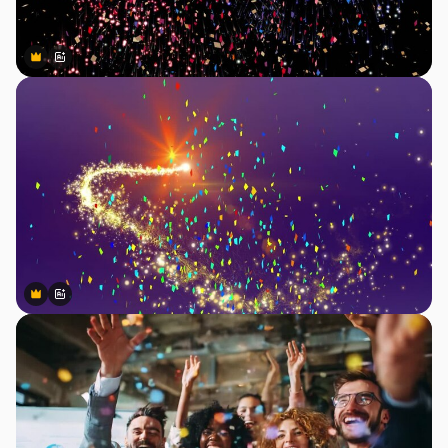
Premium
Premium
Generato dall'IA
Premium
Premium
Generato dall'IA