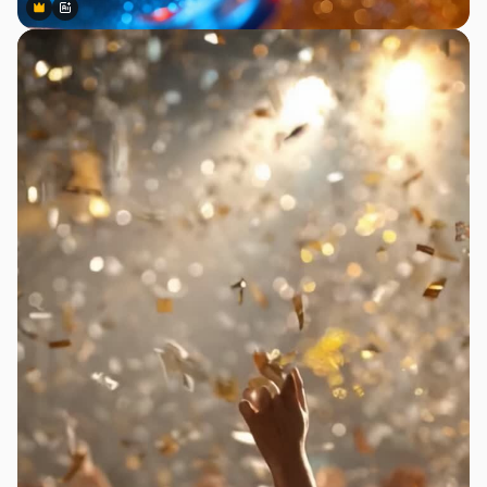
Premium
Premium
Generato dall'IA