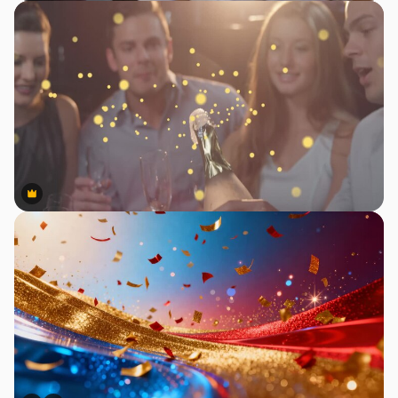
Premium
Premium