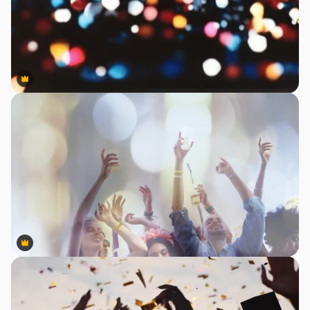
Premium
Premium
Premium
Premium