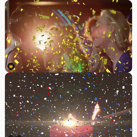
Premium
Premium