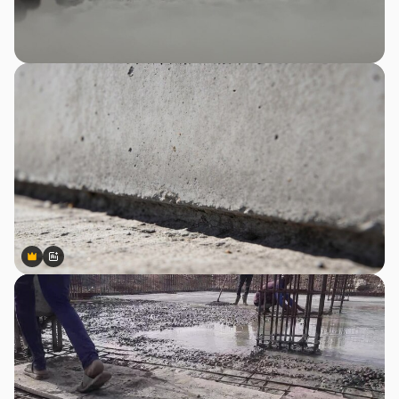
Premium
Premium
Generato dall'IA