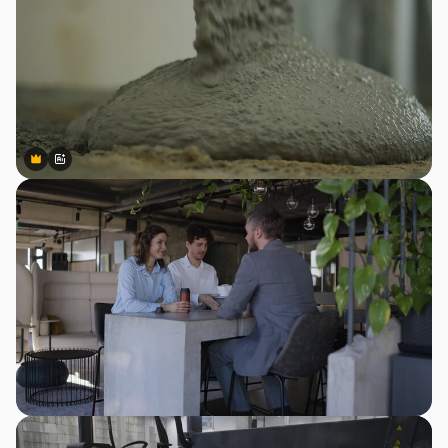
Premium
Premium
Generato dall'IA