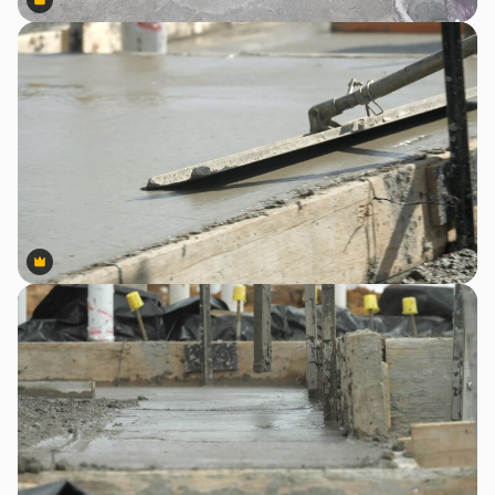
Premium
Premium
Premium
Premium