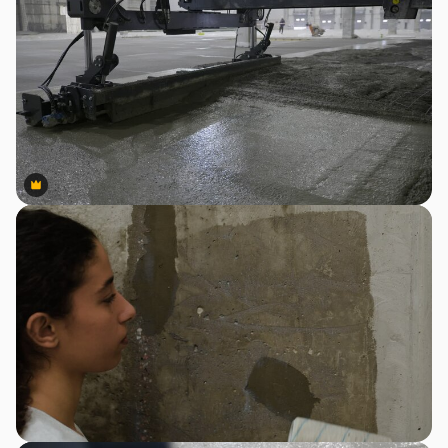
Premium
Premium