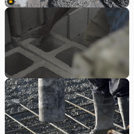
Premium
Premium