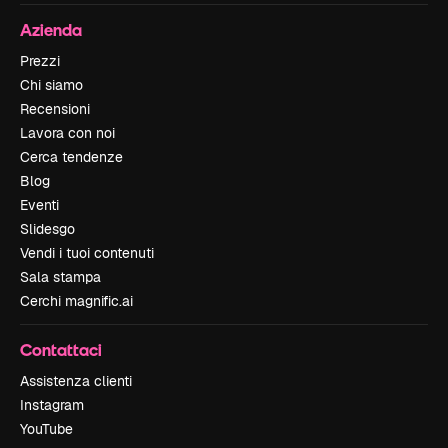
Azienda
Prezzi
Chi siamo
Recensioni
Lavora con noi
Cerca tendenze
Blog
Eventi
Slidesgo
Vendi i tuoi contenuti
Sala stampa
Cerchi magnific.ai
Contattaci
Assistenza clienti
Instagram
YouTube