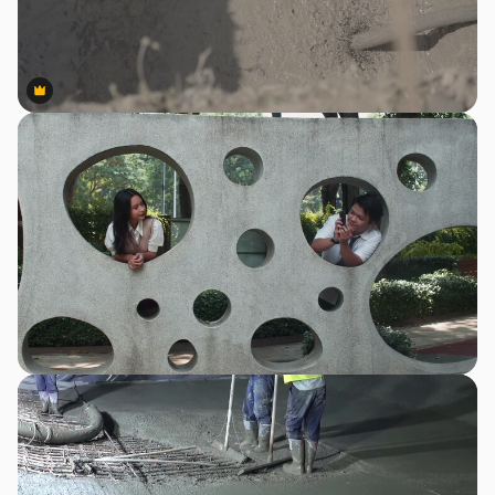
Premium
Premium