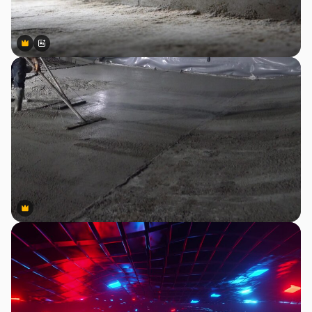
Premium
Premium
Generato dall'IA
Premium
Premium