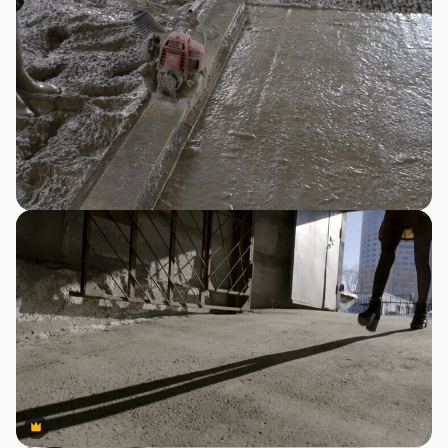
Premium
Premium