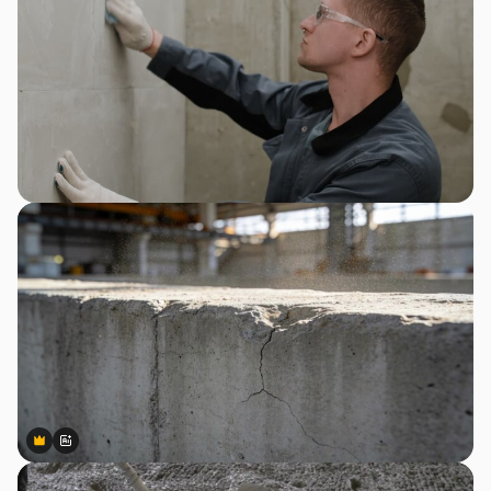
Premium
Premium
Generato dall'IA