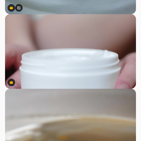
Premium
Premium
Generato dall'IA
Premium
Premium