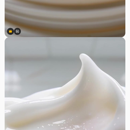
Premium
Premium
Generato dall'IA