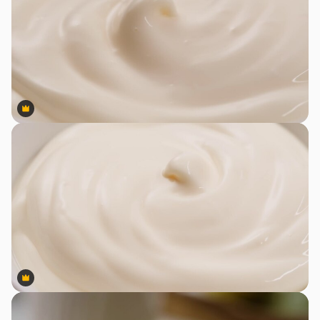
Premium
Premium
Premium
Premium