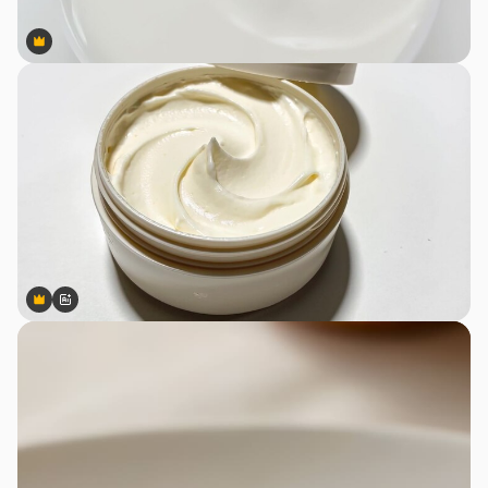
Premium
Premium
Premium
Premium
Generato dall'IA