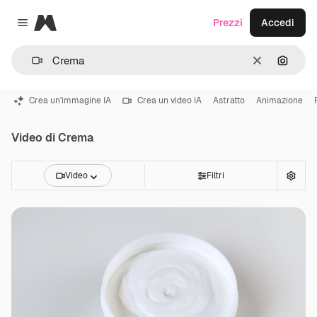
Magnific
Prezzi
Accedi
Close menu
Cancella
Cerca 
Crea un'immagine IA
Crea un video IA
Astratto
Animazione
Video di Crema
Video
Filtri