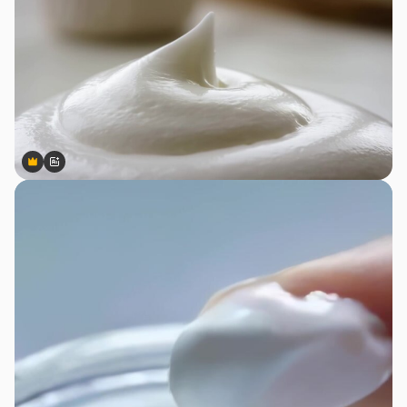
Premium
Premium
Generato dall'IA