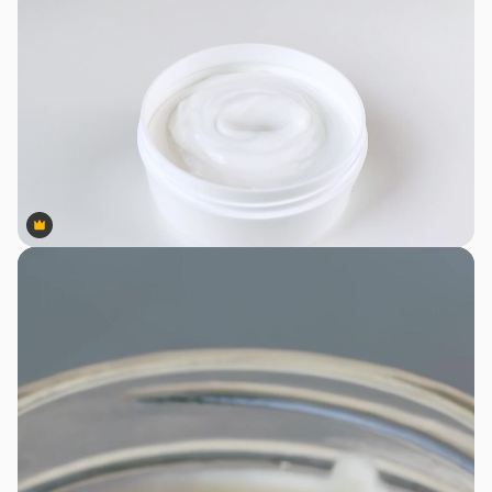
Premium
Premium