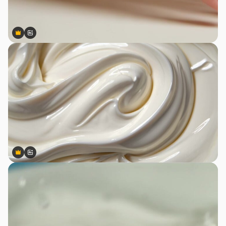
Premium
Premium
Generato dall'IA
Premium
Premium
Generato dall'IA