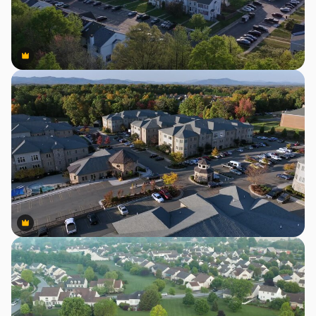
Premium
Premium
Premium
Premium