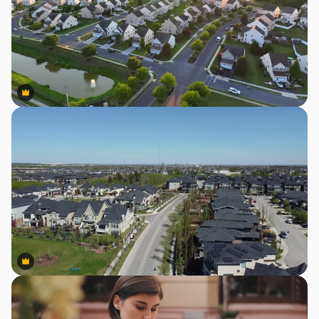
Premium
Premium
Premium
Premium