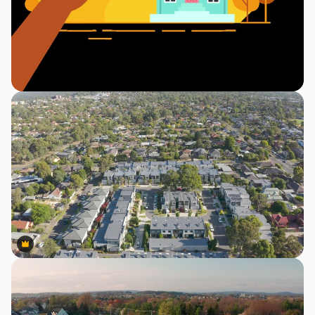
Premium
Premium