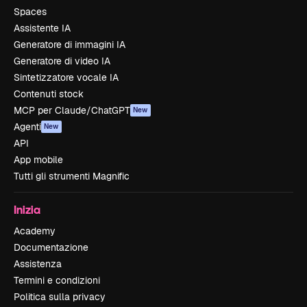
Spaces
Assistente IA
Generatore di immagini IA
Generatore di video IA
Sintetizzatore vocale IA
Contenuti stock
MCP per Claude/ChatGPT
New
Agenti
New
API
App mobile
Tutti gli strumenti Magnific
Inizia
Academy
Documentazione
Assistenza
Termini e condizioni
Politica sulla privacy