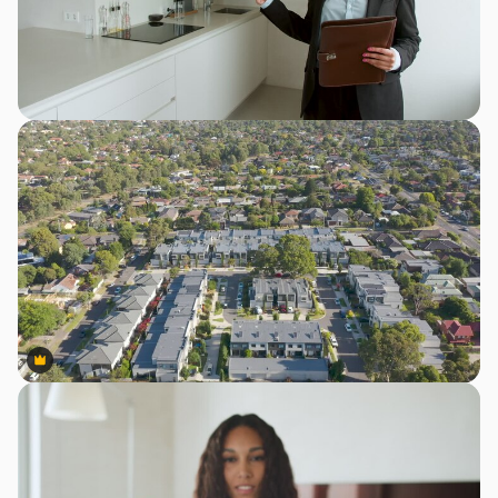
Premium
Premium