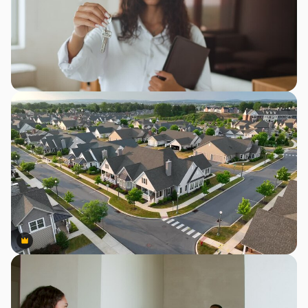
Premium
Premium