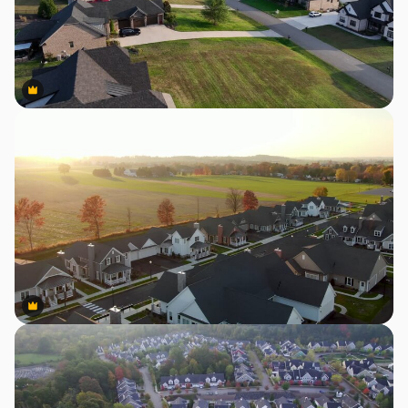
Premium
Premium
Premium
Premium