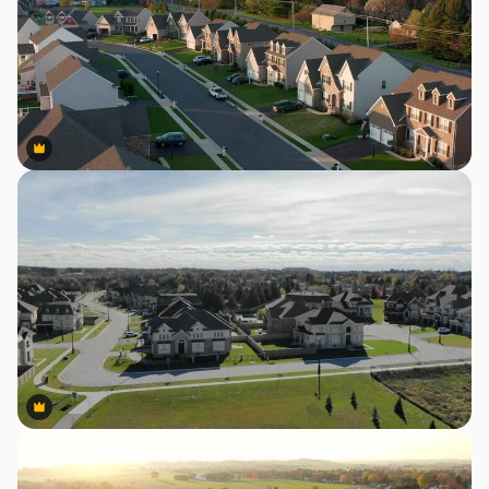
Premium
Premium
Premium
Premium