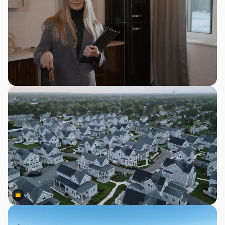
Premium
Premium