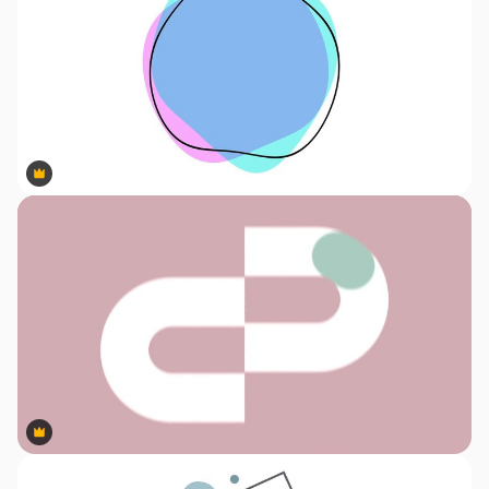
Premium
Premium
Premium
Premium