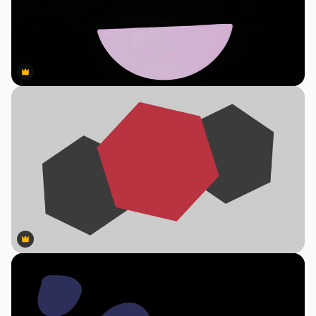
Premium
Premium
Premium
Premium