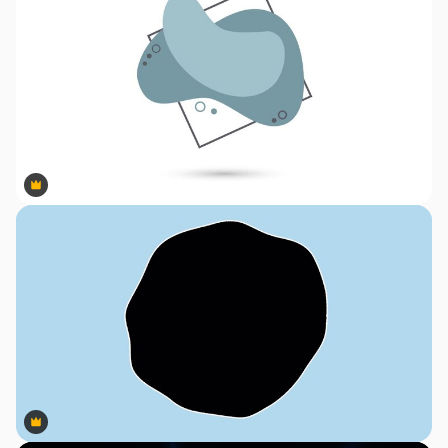
Premium
Premium
Premium
Premium