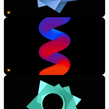
Premium
Premium
Premium
Premium