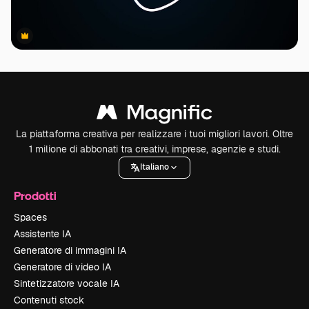
Premium
Premium
La piattaforma creativa per realizzare i tuoi migliori lavori. Oltre
1 milione di abbonati tra creativi, imprese, agenzie e studi.
Italiano
Prodotti
Spaces
Assistente IA
Generatore di immagini IA
Generatore di video IA
Sintetizzatore vocale IA
Contenuti stock