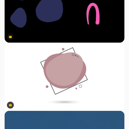
Premium
Premium
Premium
Premium