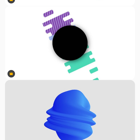
Premium
Premium
Premium
Premium