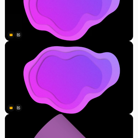
Premium
Premium
Generato dall'IA
Premium
Premium
Generato dall'IA