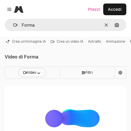
Magnific
Prezzi
Accedi
Close menu
Cancella
Cerca 
Crea un'immagine IA
Crea un video IA
Astratto
Animazione
Video di Forma
Video
Filtri