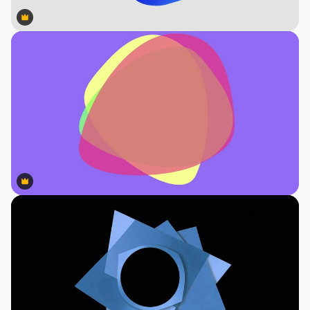
Premium
Premium
Premium
Premium