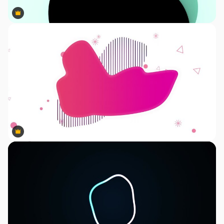
Premium
Premium
Premium
Premium