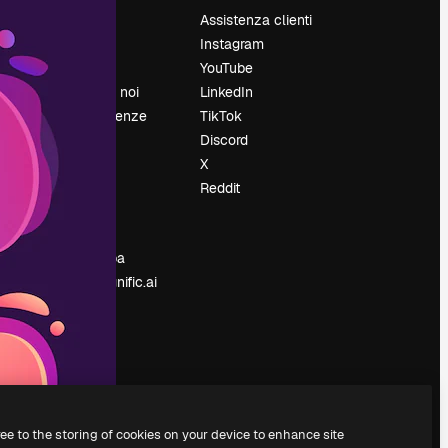
Prezzi
Assistenza clienti
Chi siamo
Instagram
Recensioni
YouTube
Lavora con noi
LinkedIn
Cerca tendenze
TikTok
Blog
Discord
Eventi
X
Slidesgo
Reddit
e
Vendi i tuoi
contenuti
Sala stampa
Cerchi magnific.ai
ree to the storing of cookies on your device to enhance site