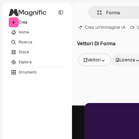
Crea
Crea un'immagine IA
C
Home
Ricerca
Vettori Di Forma
Stock
Vettori
Licenza
Esplora
Tutte le immagini
Strumenti
Vettori
Illustrazioni
Foto
PSD
Modelli
Mockup
Video
Clip video
Motion graphic
Modelli di video
Icone
Modelli 3D
Font