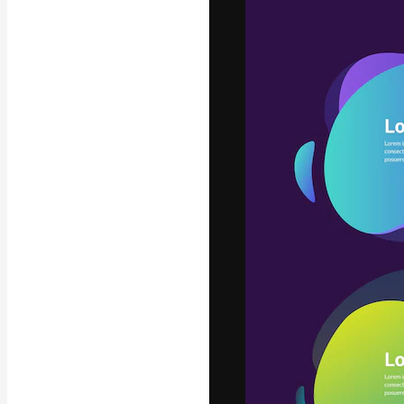
La piattaforma c
migliori lavori. 
creativi, impres
Italiano
Copyright © 2010