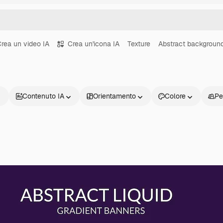
rea un video IA
Crea un'icona IA
Texture
Abstract backgroun
Contenuto IA
Orientamento
Colore
Pe
Prodotti
Inizia