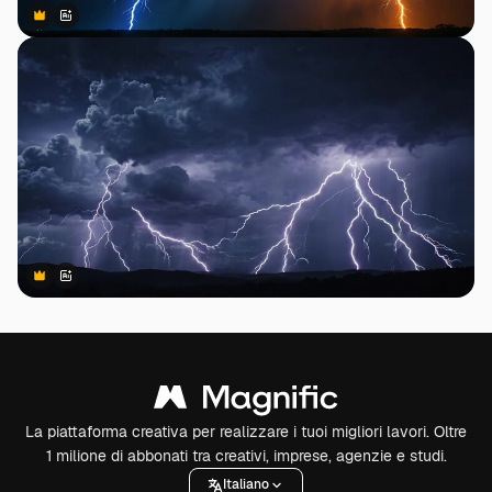
Premium
Premium
Generato dall'IA
Premium
Premium
Generato dall'IA
La piattaforma creativa per realizzare i tuoi migliori lavori. Oltre
1 milione di abbonati tra creativi, imprese, agenzie e studi.
Italiano