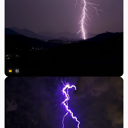
Premium
Premium
Generato dall'IA