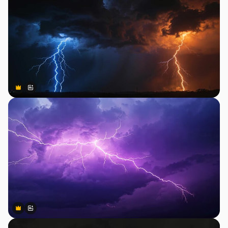
Premium
Premium
Generato dall'IA
Premium
Premium
Generato dall'IA