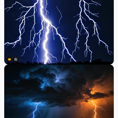
Premium
Premium
Generato dall'IA