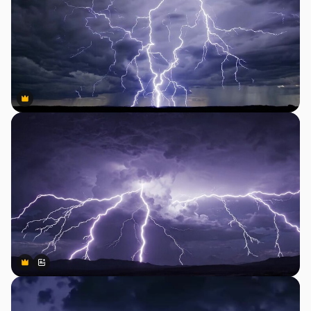
Premium
Premium
Premium
Premium
Generato dall'IA