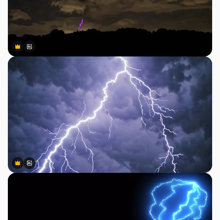
Premium
Premium
Generato dall'IA
Premium
Premium
Generato dall'IA