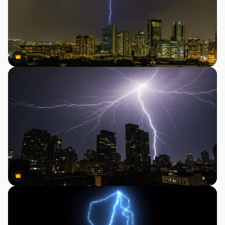
Premium
Premium
Premium
Premium