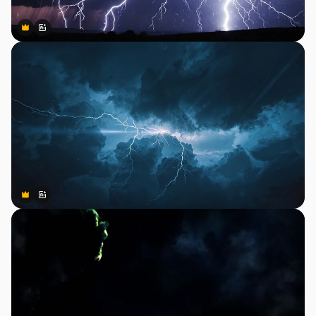
Premium
Premium
Generato dall'IA
Premium
Premium
Generato dall'IA