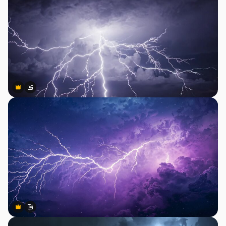
Premium
Premium
Generato dall'IA
Premium
Premium
Generato dall'IA