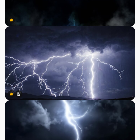
Premium
Premium
Premium
Premium
Generato dall'IA