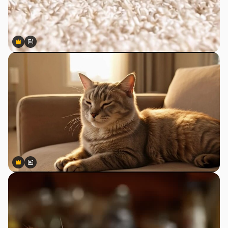
Premium
Premium
Generato dall'IA
Premium
Premium
Generato dall'IA