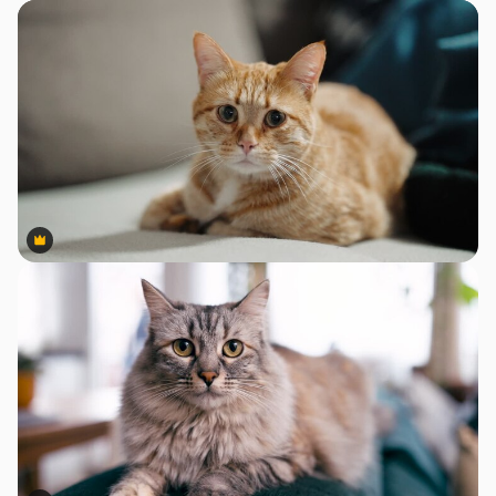
Premium
Premium