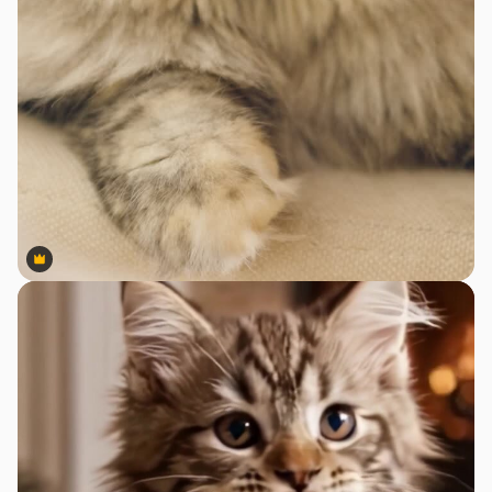
Premium
Premium