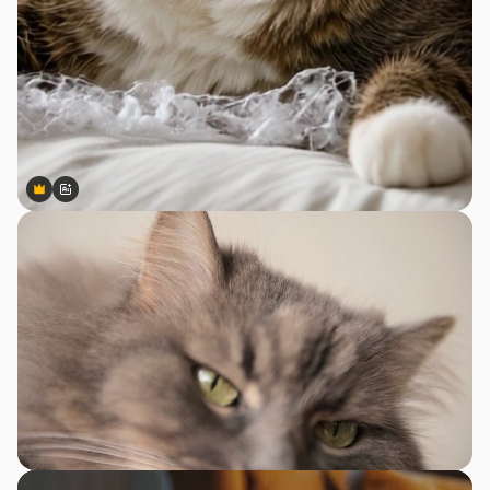
Premium
Premium
Generato dall'IA