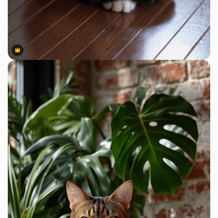
Premium
Premium