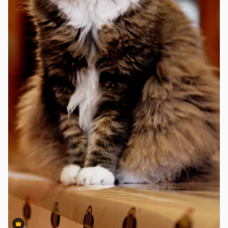
Premium
Premium