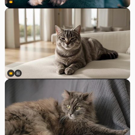
Premium
Premium
Premium
Premium
Generato dall'IA