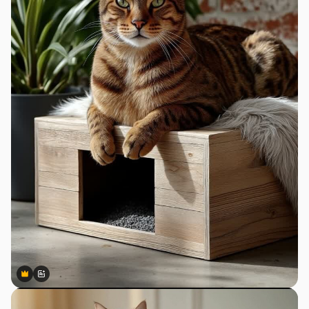
Premium
Premium
Generato dall'IA