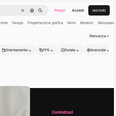
Prezzi
Accedi
Iscriviti
Cancella
Cerca per immagine
Ricerca
zione
Design
Progettazione grafica
Moto
Modello
Wallpaper
Rilevanza
Orientamento
FPS
Durata
Avanzate
Azienda
Contattaci