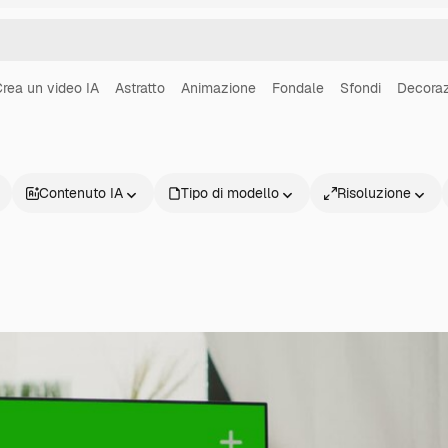
rea un video IA
Astratto
Animazione
Fondale
Sfondi
Decora
Contenuto IA
Tipo di modello
Risoluzione
Prodotti
Inizia