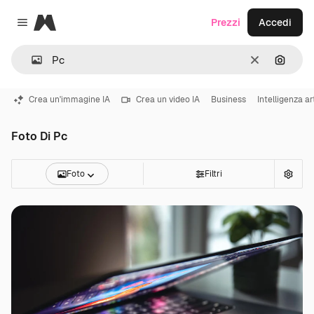
Magnific
Prezzi
Accedi
Close menu
Cancella
Cerca 
Crea un'immagine IA
Crea un video IA
Business
Intelligenza art
Foto Di Pc
Foto
Filtri