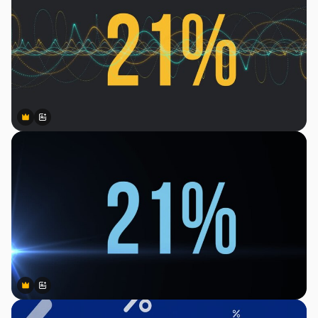
Premium
Premium
Generato dall'IA
Premium
Premium
Generato dall'IA