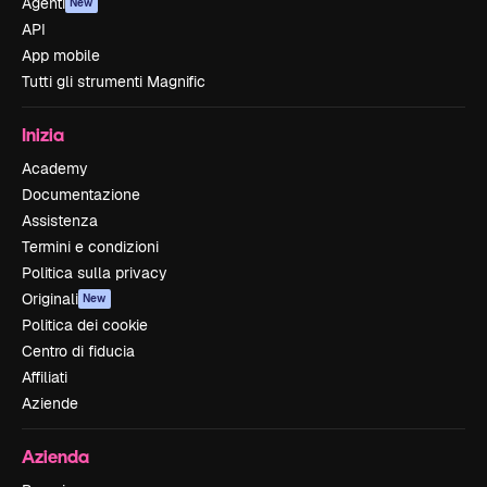
Agenti
New
API
App mobile
Tutti gli strumenti Magnific
Inizia
Academy
Documentazione
Assistenza
Termini e condizioni
Politica sulla privacy
Originali
New
Politica dei cookie
Centro di fiducia
Affiliati
Aziende
Azienda