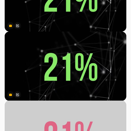
Premium
Premium
Generato dall'IA
Premium
Premium
Generato dall'IA