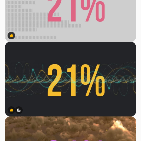
Premium
Premium
Premium
Premium
Generato dall'IA