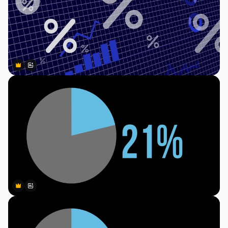
Premium
Premium
Generato dall'IA
Premium
Premium
Generato dall'IA