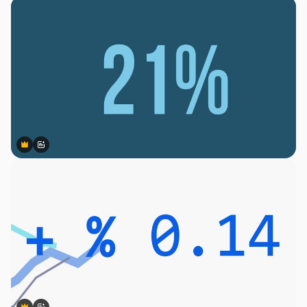
Premium
Premium
Generato dall'IA