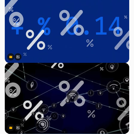
Premium
Premium
Generato dall'IA
Premium
Premium
Generato dall'IA