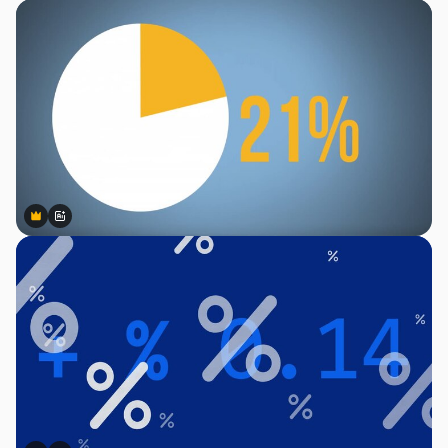
Premium
Premium
Generato dall'IA