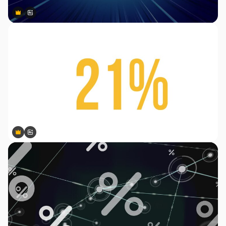
Premium
Premium
Generato dall'IA
Premium
Premium
Generato dall'IA