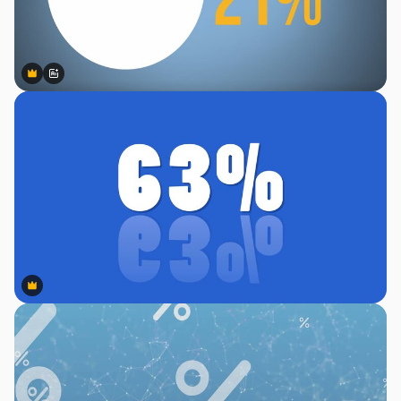
Premium
Premium
Generato dall'IA
Premium
Premium