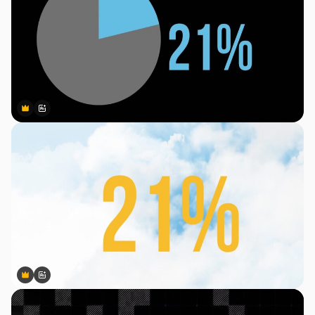
Premium
Premium
Generato dall'IA
Premium
Premium
Generato dall'IA