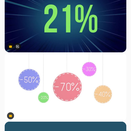
Premium
Premium
Generato dall'IA
Premium
Premium