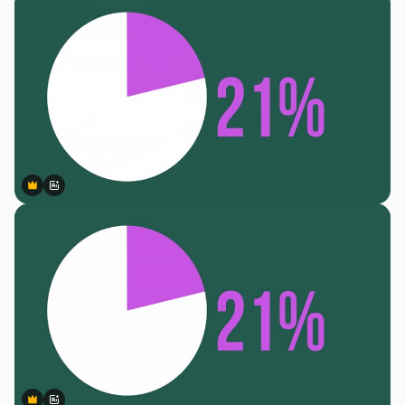
Premium
Premium
Generato dall'IA