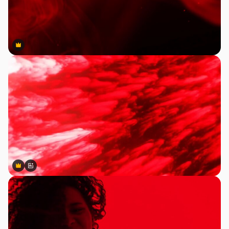
Premium
Premium
Premium
Premium
Generato dall'IA