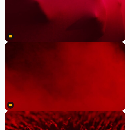
Premium
Premium
Premium
Premium