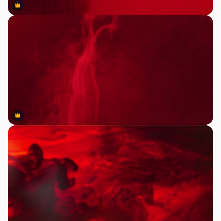
Premium
Premium
Premium
Premium