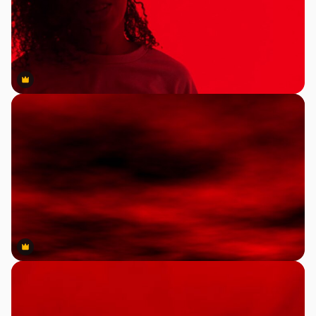
Premium
Premium
Premium
Premium