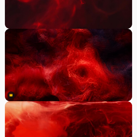
Premium
Premium