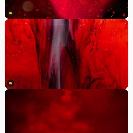
Premium
Premium
Premium
Premium