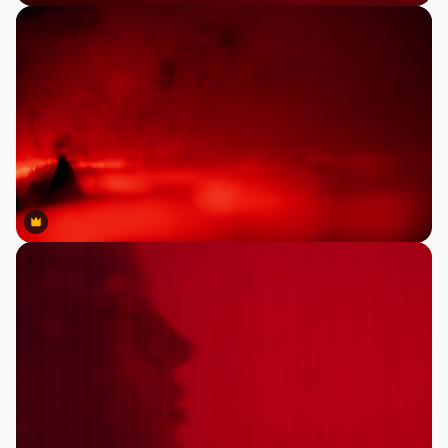
Premium
Premium