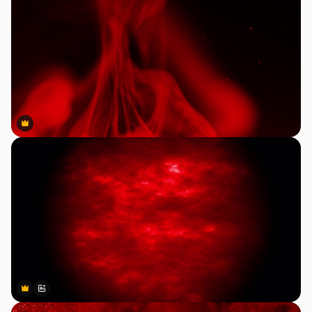
Premium
Premium
Premium
Premium
Generato dall'IA