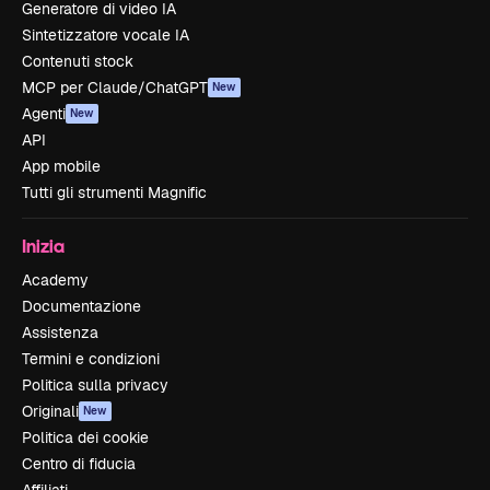
Generatore di video IA
Sintetizzatore vocale IA
Contenuti stock
MCP per Claude/ChatGPT
New
Agenti
New
API
App mobile
Tutti gli strumenti Magnific
Inizia
Academy
Documentazione
Assistenza
Termini e condizioni
Politica sulla privacy
Originali
New
Politica dei cookie
Centro di fiducia
Affiliati