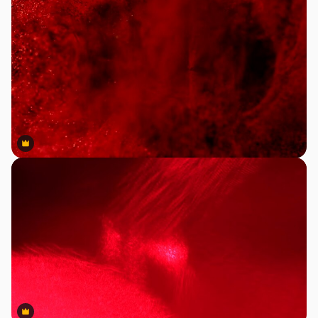
Premium
Premium
Premium
Premium