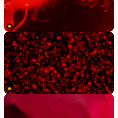
Premium
Premium
Premium
Premium