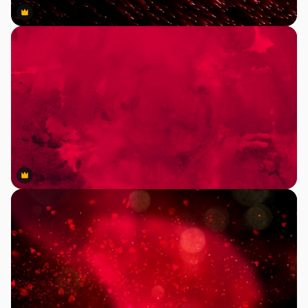
Premium
Premium
Premium
Premium