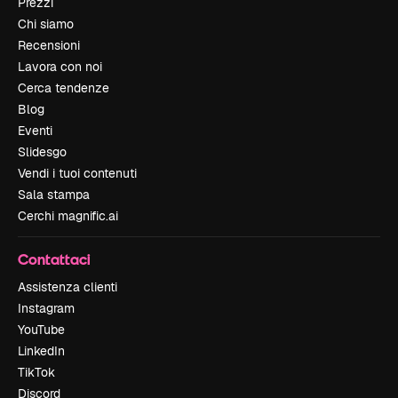
Prezzi
Chi siamo
Recensioni
Lavora con noi
Cerca tendenze
Blog
Eventi
Slidesgo
Vendi i tuoi contenuti
Sala stampa
Cerchi magnific.ai
Contattaci
Assistenza clienti
Instagram
YouTube
LinkedIn
TikTok
Discord