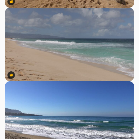
Premium
Premium
Premium
Premium