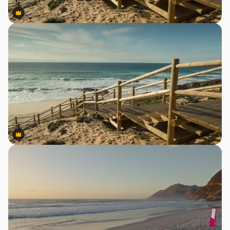
Premium
Premium
Premium
Premium