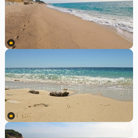
Premium
Premium
Premium
Premium