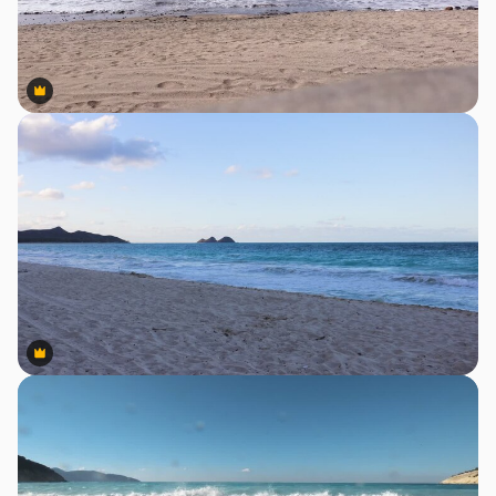
Premium
Premium
Premium
Premium