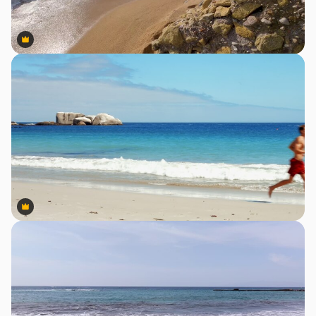
Premium
Premium
Premium
Premium