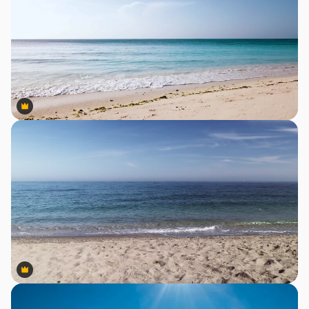
Premium
Premium
Premium
Premium