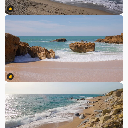
Premium
Premium
Premium
Premium