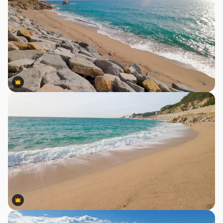
Premium
Premium
Premium
Premium