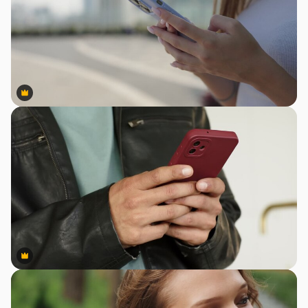
Premium
Premium
Premium
Premium