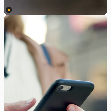
Premium
Premium