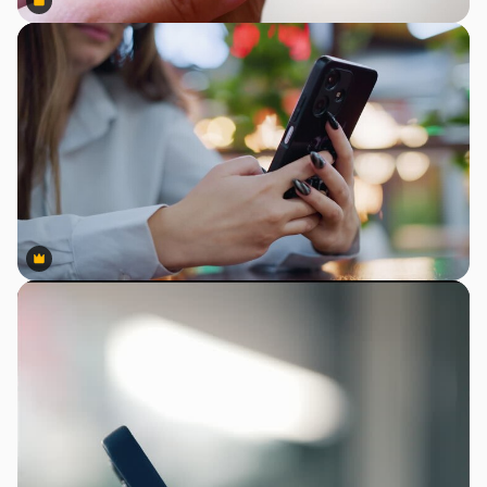
Premium
Premium
Premium
Premium