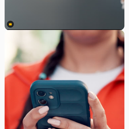
Premium
Premium