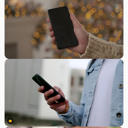
Premium
Premium