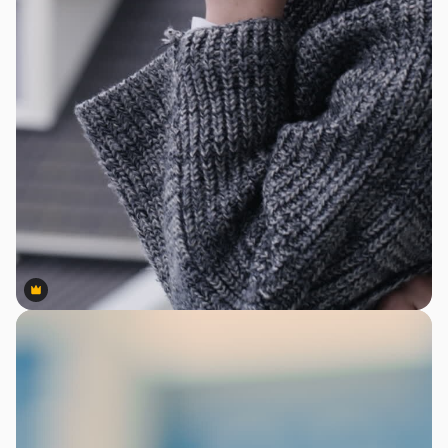
Premium
Premium