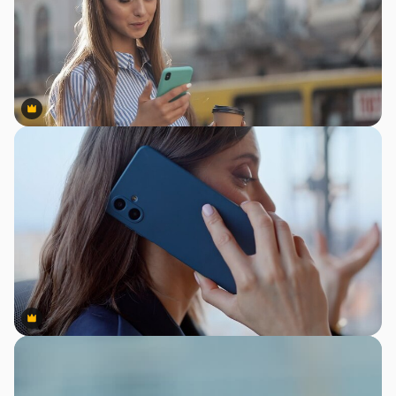
Premium
Premium
Premium
Premium