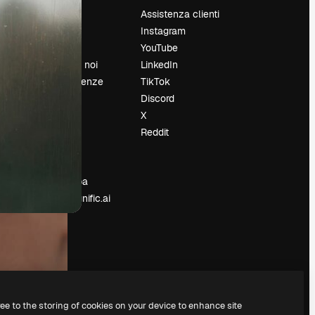
Prezzi
Assistenza clienti
Chi siamo
Instagram
Recensioni
YouTube
Lavora con noi
LinkedIn
Cerca tendenze
TikTok
Blog
Discord
Eventi
X
Slidesgo
Reddit
e
Vendi i tuoi
contenuti
Sala stampa
Cerchi magnific.ai
ree to the storing of cookies on your device to enhance site