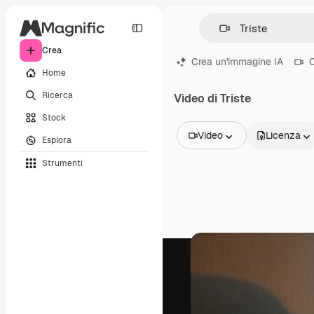
Crea
Crea un'immagine IA
C
Home
Ricerca
Video di Triste
Stock
Video
Licenza
Esplora
Tutte le immagini
Strumenti
Vettori
Illustrazioni
Foto
PSD
Modelli
Mockup
Video
Clip video
Motion graphic
Modelli di video
Icone
Modelli 3D
Font