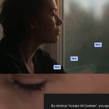
reativa per realizzare i tuoi
Spaces
Academy
Oltre 1 milione di abbonati tra
Assistente IA
Documentazione
e, agenzie e studi.
Generatore di
Assistenza
immagini IA
Termini e
Generatore di video
condizioni
IA
Politica sulla
Sintetizzatore
privacy
vocale IA
Originali
New
Contenuti stock
Politica dei cooki
MCP per
Centro di fiducia
New
Claude/ChatGPT
Affiliati
Agenti
New
Aziende
API
App mobile
Tutti gli strumenti
Magnific
-
2026
Freepik Company S.L.U.
Tutti i diritti riservati
.
By clicking “Accept All Cookies”, you ag