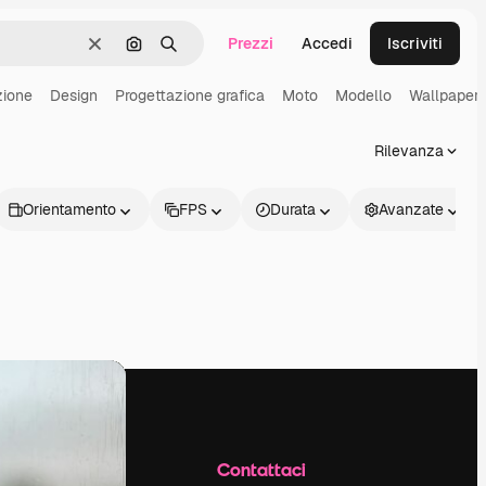
Prezzi
Accedi
Iscriviti
Cancella
Cerca per immagine
Ricerca
zione
Design
Progettazione grafica
Moto
Modello
Wallpaper
Rilevanza
Orientamento
FPS
Durata
Avanzate
Azienda
Contattaci