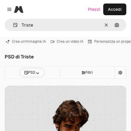
Magnific
Prezzi
Accedi
Close menu
Cancella
Cerca 
Crea un'immagine IA
Crea un video IA
Personalizza un proge
PSD di Triste
PSD
Filtri