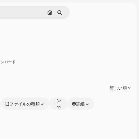
画像で検索
検索
有
ダウンロード
オ
ン
ラ
新しい順
イ
ン
ファイルの種類
詳細
で
編
集
可
能