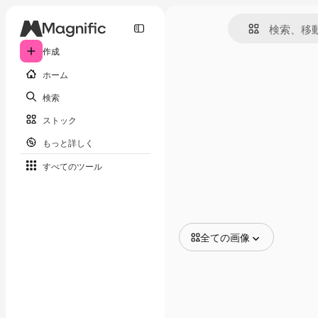
作成
ホーム
検索
ストック
もっと詳しく
すべてのツール
全ての画像
全ての画像
ベクトル
イラスト
写真
PSD
テンプレート