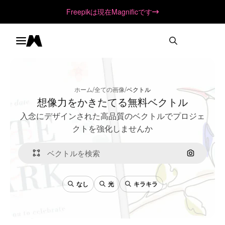
Freepikは現在Magnificです
Toggle menu
Magnific
/
/
ホーム
全ての画像
ベクトル
想像力をかきたてる無料ベクトル
入念にデザインされた高品質のベクトルでプロジェ
クトを強化しませんか
画像で検
なし
光
キラキラ