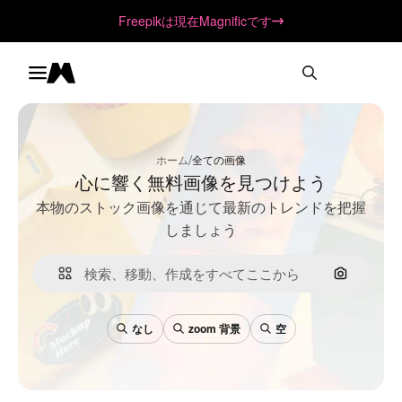
Freepikは現在Magnificです
Toggle menu
Magnific
/
ホーム
全ての画像
心に響く無料画像を見つけよう
本物のストック画像を通じて最新のトレンドを把握
しましょう
画像で検
なし
zoom 背景
空