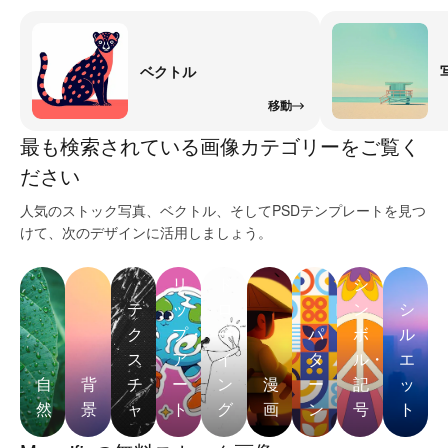
ベクトル
移動
最も検索されている画像カテゴリーをご覧く
ださい
人気のストック写真、ベクトル、そしてPSDテンプレートを見つ
けて、次のデザインに活用しましょう。
ク
リ
ド
シ
テ
ッ
ロ
ン
シ
ク
プ・
ー
パ
ボ
ル
ス
ア
イ
タ
ル・
エ
自
背
チ
ー
ン
漫
ー
記
ッ
然
景
ャ
ト
グ
画
ン
号
ト