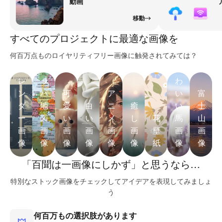
動画
移動
すべてのプロジェクトに最適な画像を
2025
ヨ
何百万点ものロイヤリティフリー画像に触発されてみては？
年
ー
カ
ロ
か
レ
ッ
わ
ン
パ
可
ア
い
富
ダ
地
愛
白
ニ
癒
い
士
ー
図
い
い
メ
し
花
馬
山
画
画
画
画
画
画
壁
画
画
像
像
像
像
像
像
紙
像
像
「百聞は一画像にしかず」と思うなら…
特別なストック画像をチェックしてアイデアを表現してみましょ
う
何百万もの選択肢があります