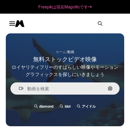
Freepikは現在Magnificです
Toggle menu
Magnific
/
ホーム
動画
無料ストックビデオ映像
ロイヤリティフリーのすばらしい映像やモーション
グラフィックスを探しにいきましょう
画像で検
diamond
idol
アイドル