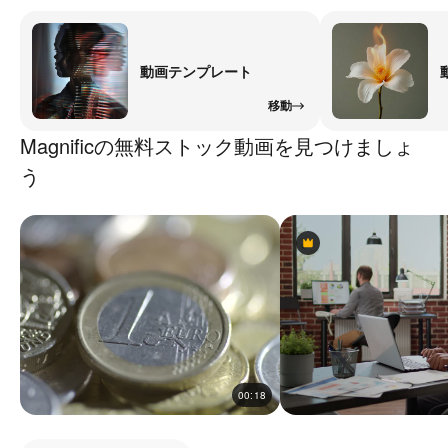
動画テンプレート
移動
Magnificの無料ストック動画を見つけましょ
う
Premium
Premium
00:18