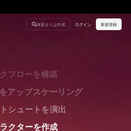
ーリーボードを作成
ンペーンを拡大
検索または作成
ログイン
新規登録
を生成
マティックな動画を撮影
クフローを構築
をアップスケーリング
トシュートを演出
ラクターを作成