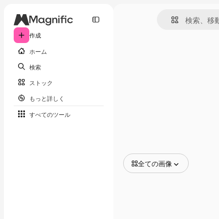
作成
ホーム
検索
ストック
もっと詳しく
すべてのツール
全ての画像
全ての画像
ベクトル
イラスト
写真
PSD
テンプレート