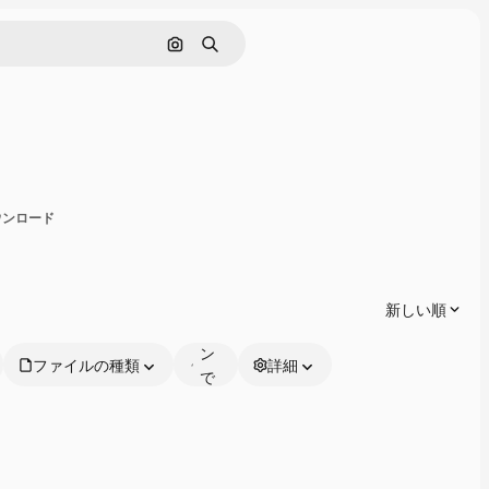
画像で検索
検索
有
ダウンロード
オ
ン
ラ
新しい順
イ
ン
ファイルの種類
詳細
で
編
集
可
能