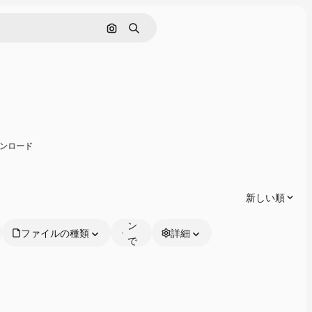
画像で検索
検索
有
ダウンロード
オ
ン
ラ
新しい順
イ
ン
ファイルの種類
詳細
で
編
集
可
能