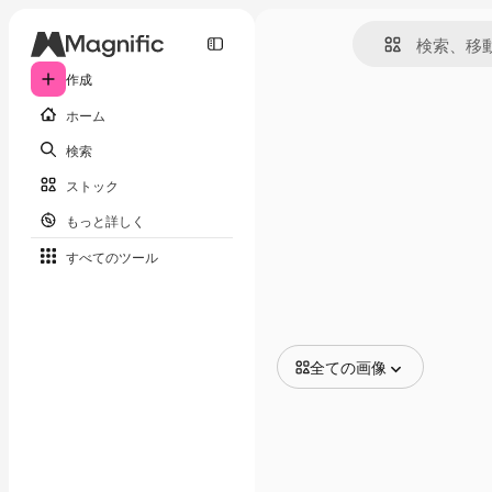
作成
ホーム
検索
ストック
もっと詳しく
すべてのツール
全ての画像
全ての画像
ベクトル
イラスト
写真
PSD
テンプレート