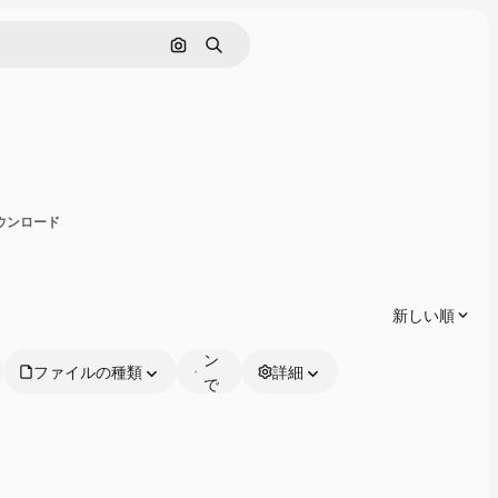
画像で検索
検索
有
ダウンロード
オ
ン
ラ
新しい順
イ
ン
ファイルの種類
詳細
で
編
集
可
能