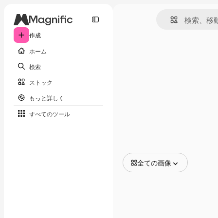
作成
ホーム
検索
ストック
もっと詳しく
すべてのツール
全ての画像
全ての画像
ベクトル
イラスト
写真
PSD
テンプレート