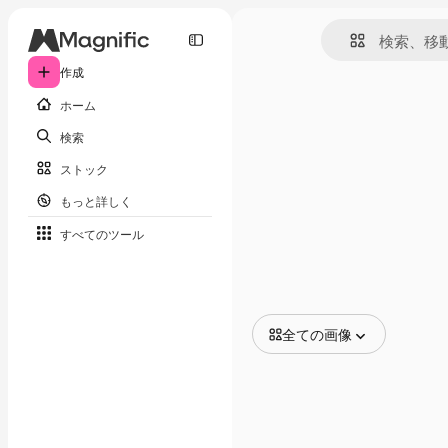
作成
ホーム
検索
ストック
もっと詳しく
すべてのツール
全ての画像
全ての画像
ベクトル
イラスト
写真
PSD
テンプレート