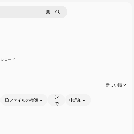
画像で検索
検索
有
ダウンロード
オ
ン
ラ
新しい順
イ
ン
ファイルの種類
詳細
で
編
集
可
能