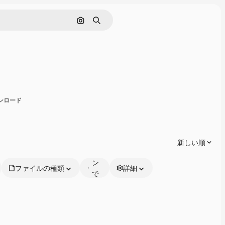
画像で検索
検索
共有
ウンロード
オ
ン
ラ
新しい順
イ
ン
ファイルの種類
詳細
で
編
集
可
能