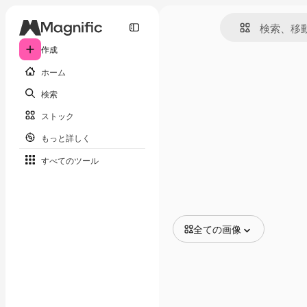
作成
ホーム
検索
ストック
もっと詳しく
すべてのツール
全ての画像
全ての画像
ベクトル
イラスト
写真
PSD
テンプレート