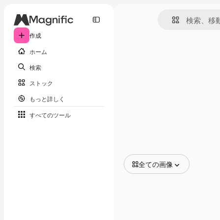
作成
ホーム
検索
ストック
もっと詳しく
すべてのツール
全ての画像
全ての画像
ベクトル
イラスト
写真
PSD
テンプレート