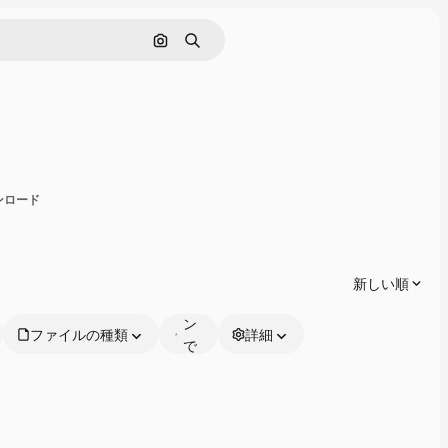
画像で検索
検索
共有
ウンロード
オ
ン
ラ
新しい順
イ
ン
ファイルの種類
詳細
で
編
集
可
能