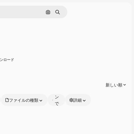
画像で検索
検索
有
ダウンロード
オ
ン
ラ
新しい順
イ
ン
ファイルの種類
詳細
で
編
集
可
能