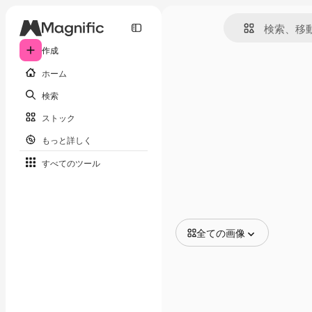
作成
ホーム
検索
ストック
もっと詳しく
すべてのツール
全ての画像
全ての画像
ベクトル
イラスト
写真
PSD
テンプレート