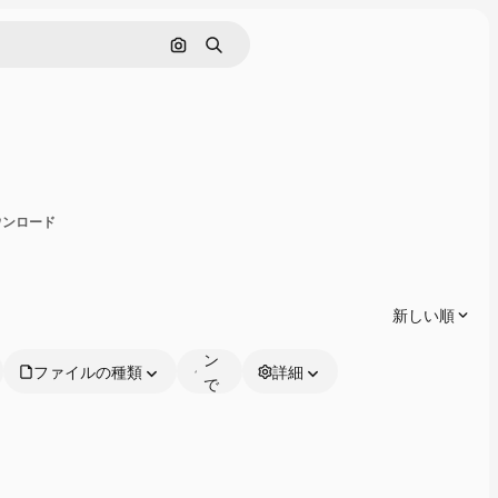
画像で検索
検索
有
ダウンロード
オ
ン
ラ
新しい順
イ
ン
ファイルの種類
詳細
で
編
集
可
能