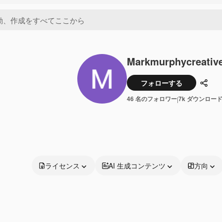
Markmurphycreativ
フォローする
共有
46 名のフォロワー
7k ダウンロー
|
ライセンス
AI 生成コンテンツ
方向