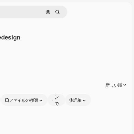
画像で検索
検索
edesign
ド
オ
ン
ラ
新しい順
イ
ン
ファイルの種類
詳細
で
編
集
可
能