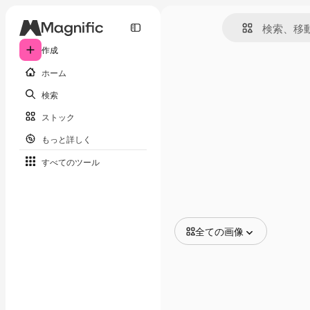
作成
ホーム
検索
ストック
もっと詳しく
すべてのツール
全ての画像
全ての画像
ベクトル
イラスト
写真
PSD
テンプレート