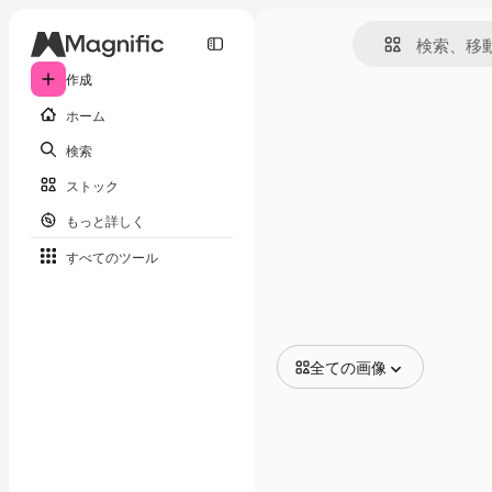
作成
ホーム
検索
ストック
もっと詳しく
すべてのツール
全ての画像
全ての画像
ベクトル
イラスト
写真
PSD
テンプレート