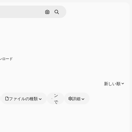
画像で検索
検索
共有
ウンロード
オ
ン
ラ
新しい順
イ
ン
ファイルの種類
詳細
で
編
集
可
能