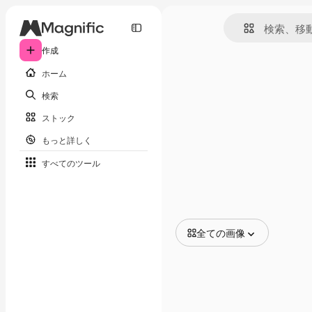
作成
ホーム
検索
ストック
もっと詳しく
すべてのツール
全ての画像
全ての画像
ベクトル
イラスト
写真
PSD
テンプレート