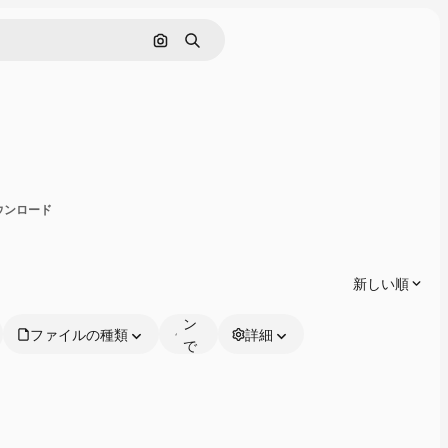
画像で検索
検索
有
ダウンロード
オ
ン
ラ
新しい順
イ
ン
ファイルの種類
詳細
で
編
集
可
能