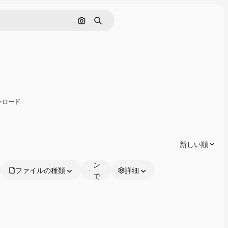
画像で検索
検索
共有
ウンロード
オ
ン
ラ
新しい順
イ
ン
ファイルの種類
詳細
で
編
集
可
能