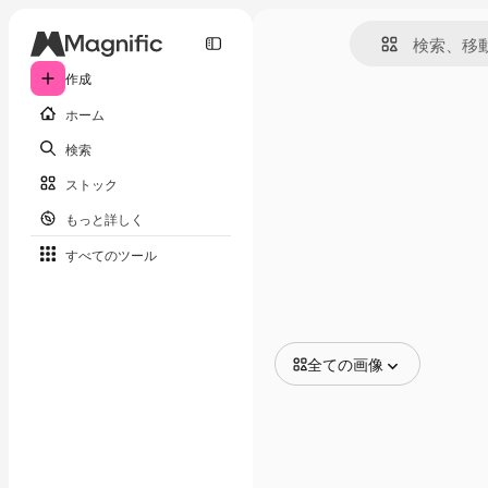
作成
ホーム
検索
ストック
もっと詳しく
すべてのツール
全ての画像
全ての画像
ベクトル
イラスト
写真
PSD
テンプレート