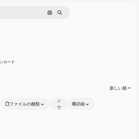
画像で検索
検索
有
ダウンロード
オ
ン
ラ
新しい順
イ
ン
ファイルの種類
詳細
で
編
集
可
能