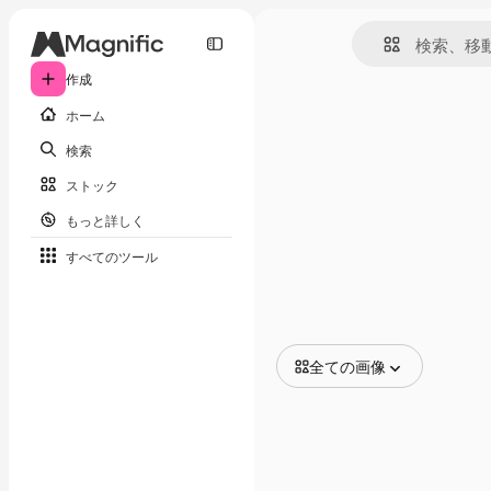
作成
ホーム
検索
ストック
もっと詳しく
すべてのツール
全ての画像
全ての画像
ベクトル
イラスト
写真
PSD
テンプレート