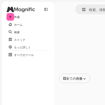
作成
ホーム
検索
ストック
もっと詳しく
すべてのツール
全ての画像
全ての画像
ベクトル
イラスト
写真
PSD
テンプレート