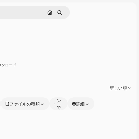
画像で検索
検索
有
ダウンロード
オ
ン
ラ
新しい順
イ
ン
ファイルの種類
詳細
で
編
集
可
能