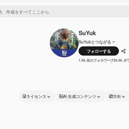
SuYuk
SuYukとつながる
フォローする
共
1.5k 名のフォロワー
720.4k 
|
ライセンス
AI 生成コンテンツ
方向