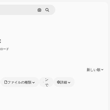
画像で検索
検索
共有
ンロード
オ
ン
ラ
新しい順
イ
ン
ファイルの種類
詳細
で
編
集
可
能