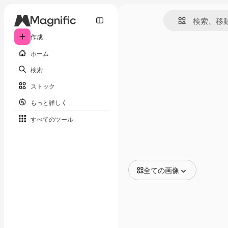
作成
ホーム
検索
ストック
もっと詳しく
すべてのツール
全ての画像
全ての画像
ベクトル
イラスト
写真
PSD
テンプレート