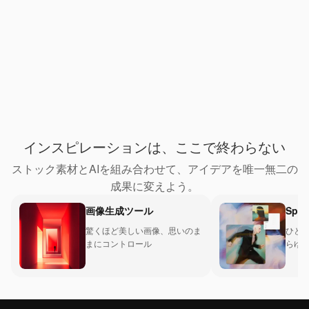
インスピレーションは、ここで終わらない
ストック素材とAIを組み合わせて、アイデアを唯一無二の
成果に変えよう。
画像生成ツール
Spac
驚くほど美しい画像、思いのま
ひと
まにコントロール
らゆ
ロー