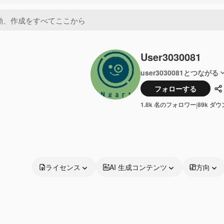
User3030081
user3030081とつながる
フォローする
1.8k 名のフォロワー
89k ダ
|
ライセンス
AI 生成コンテンツ
方向