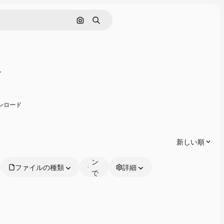
画像で検索
検索
共有
ウンロード
オ
ン
ラ
新しい順
イ
ン
ファイルの種類
詳細
で
編
集
可
能