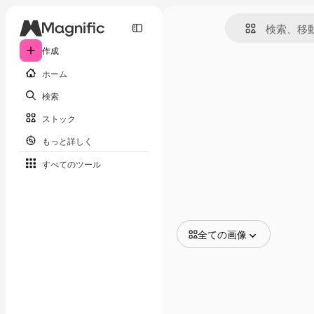
作成
ホーム
検索
ストック
もっと詳しく
すべてのツール
全ての画像
全ての画像
ベクトル
イラスト
写真
PSD
テンプレート