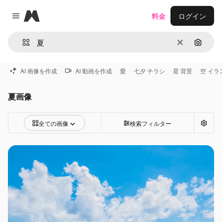
Magnific
料金
ログイン
Close menu
消去
画像で
AI 画像を作成
AI 動画を作成
愛
七夕 チラシ
星 背景
空 イラ
夏画像
全ての画像
検索フィルター