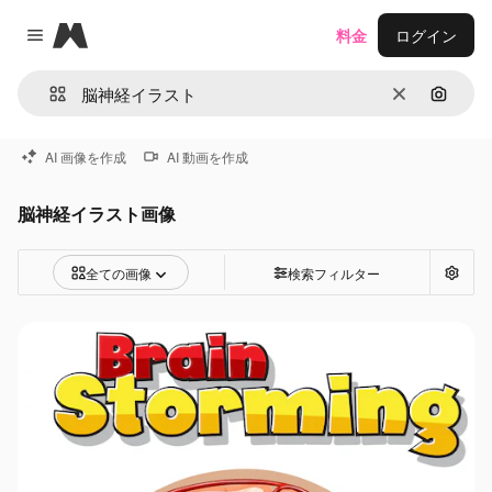
Magnific
料金
ログイン
Close menu
消去
画像で
AI 画像を作成
AI 動画を作成
脳神経イラスト画像
全ての画像
検索フィルター