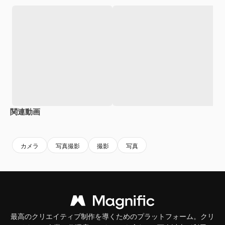
関連動画
Premium
Premium
AIによって生成されました。
Premium
Premium
カメラ
写真撮影
撮影
写真
最高のクリエイティブ制作を導くためのプラットフォーム。クリ