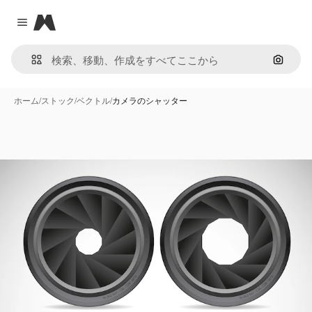
Magnific
Close menu
画像で
ホーム
/
ストック
/
ベクトル
/
カメラのシャッター