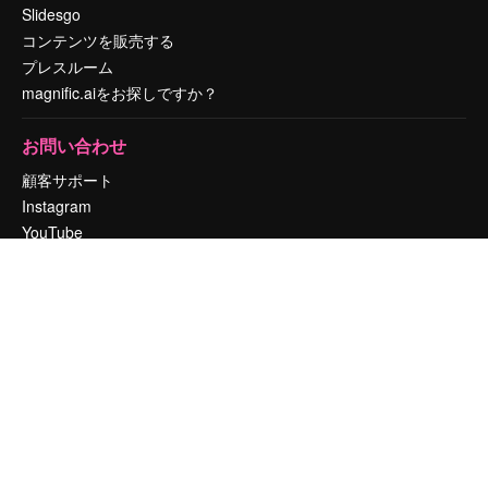
Slidesgo
コンテンツを販売する
プレスルーム
magnific.aiをお探しですか？
お問い合わせ
顧客サポート
Instagram
YouTube
LinkedIn
TikTok
Discord
X
Reddit
Copyright © 2010-
2026
Freepik Company S.L.U.
無断複写・転載を禁じま
す
.