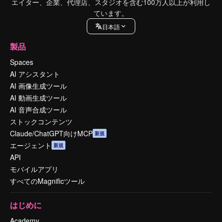
エイター、企業、代理店、スタジオを含む100万人以上が利用し
ています。
日本語
製品
Spaces
AI アシスタント
AI 画像生成ツール
AI 動画生成ツール
AI 音声合成ツール
ストックコンテンツ
Claude/ChatGPT向けMCP
新規
エージェント
新規
API
モバイルアプリ
すべてのMagnificツール
はじめに
Academy