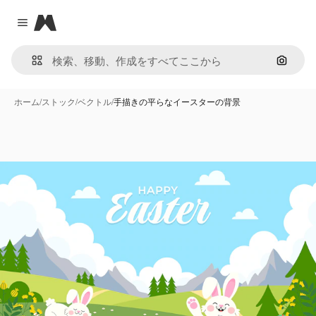
Magnific
Close menu
画像で
ホーム
/
ストック
/
ベクトル
/
手描きの平らなイースターの背景